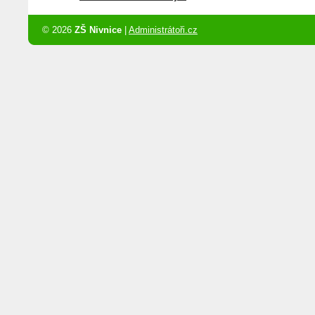
© 2026
ZŠ Nivnice
|
Administrátoři.cz