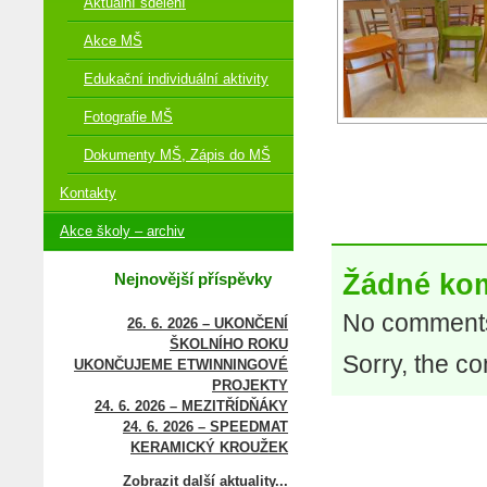
Aktuální sdělení
Akce MŠ
Edukační individuální aktivity
Fotografie MŠ
Dokumenty MŠ, Zápis do MŠ
Kontakty
Akce školy – archiv
Žádné ko
Nejnovější příspěvky
No comments
26. 6. 2026 – UKONČENÍ
ŠKOLNÍHO ROKU
Sorry, the co
UKONČUJEME ETWINNINGOVÉ
PROJEKTY
24. 6. 2026 – MEZITŘÍDŇÁKY
24. 6. 2026 – SPEEDMAT
KERAMICKÝ KROUŽEK
Zobrazit další aktuality...