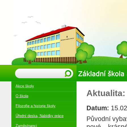
Akce školy
Aktualita:
O škole
Filozofie a historie školy
Datum:
15.02
Úřední deska, Nabídky práce
Původní vybave
nové – krásné,
Zaměstnanci