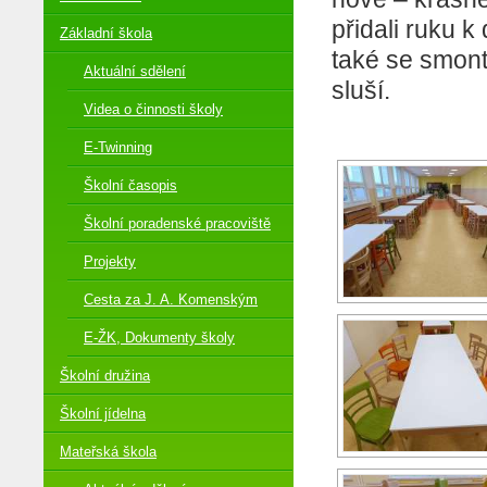
přidali ruku k
Základní škola
také se smonto
Aktuální sdělení
sluší.
Videa o činnosti školy
E-Twinning
Školní časopis
Školní poradenské pracoviště
Projekty
Cesta za J. A. Komenským
E-ŽK, Dokumenty školy
Školní družina
Školní jídelna
Mateřská škola