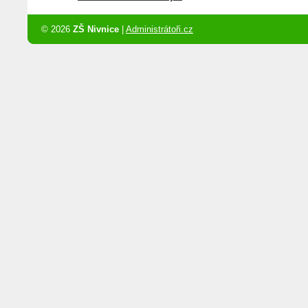
© 2026
ZŠ Nivnice
|
Administrátoři.cz