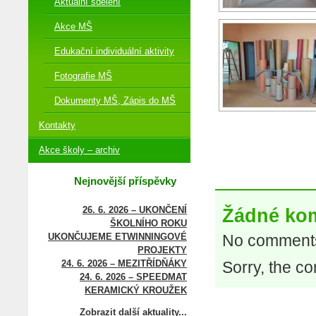
Aktuální sdělení
Akce MŠ
Edukační individuální aktivity
Fotografie MŠ
Dokumenty MŠ, Zápis do MŠ
Kontakty
Akce školy – archiv
Nejnovější příspěvky
26. 6. 2026 – UKONČENÍ
Žádné ko
ŠKOLNÍHO ROKU
UKONČUJEME ETWINNINGOVÉ
No comments
PROJEKTY
24. 6. 2026 – MEZITŘÍDŇÁKY
Sorry, the co
24. 6. 2026 – SPEEDMAT
KERAMICKÝ KROUŽEK
Zobrazit další aktuality...