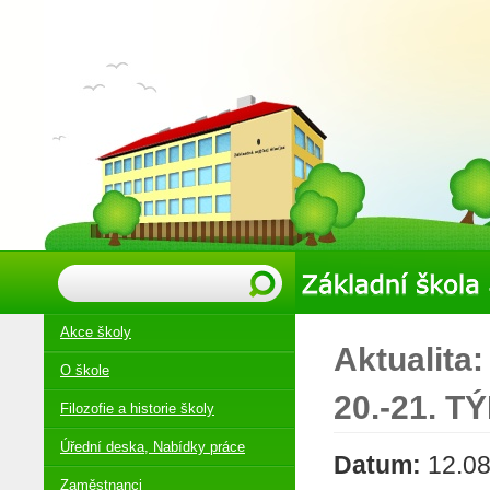
Akce školy
Aktualita
O škole
20.-21. T
Filozofie a historie školy
Úřední deska, Nabídky práce
Datum:
12.08
Zaměstnanci