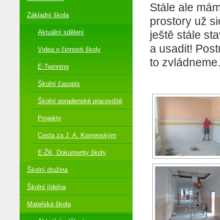
Stále ale má
Základní škola
prostory už si
Aktuální sdělení
ještě stále st
a usadit! Post
Videa o činnosti školy
to zvládneme
E-Twinning
Školní časopis
Školní poradenské pracoviště
Projekty
Cesta za J. A. Komenským
E-ŽK, Dokumenty školy
Školní družina
Školní jídelna
Mateřská škola