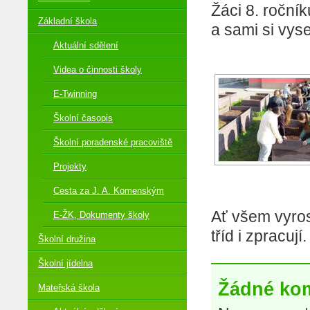
Žáci 8. roční
Základní škola
a sami si vyse
Aktuální sdělení
Videa o činnosti školy
E-Twinning
Školní časopis
Školní poradenské pracoviště
Projekty
Cesta za J. A. Komenským
Ať všem vyrost
E-ŽK, Dokumenty školy
tříd i zpracují
Školní družina
Školní jídelna
Žádné ko
Mateřská škola