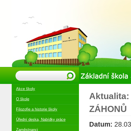
Akce školy
Aktualita
O škole
ZÁHONŮ
Filozofie a historie školy
Úřední deska, Nabídky práce
Datum:
28.03
Zaměstnanci