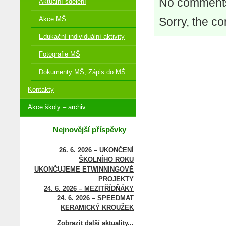
No comments
Aktuální sdělení
Sorry, the co
Akce MŠ
Edukační individuální aktivity
Fotografie MŠ
Dokumenty MŠ, Zápis do MŠ
Kontakty
Akce školy – archiv
Nejnovější příspěvky
26. 6. 2026 – UKONČENÍ
ŠKOLNÍHO ROKU
UKONČUJEME ETWINNINGOVÉ
PROJEKTY
24. 6. 2026 – MEZITŘÍDŇÁKY
24. 6. 2026 – SPEEDMAT
KERAMICKÝ KROUŽEK
Zobrazit další aktuality...