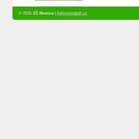
© 2026
ZŠ Nivnice
|
Administrátoři.cz