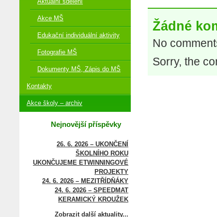
Aktuální sdělení
Akce MŠ
Žádné ko
Edukační individuální aktivity
No comments
Fotografie MŠ
Sorry, the co
Dokumenty MŠ, Zápis do MŠ
Kontakty
Akce školy – archiv
Nejnovější příspěvky
26. 6. 2026 – UKONČENÍ
ŠKOLNÍHO ROKU
UKONČUJEME ETWINNINGOVÉ
PROJEKTY
24. 6. 2026 – MEZITŘÍDŇÁKY
24. 6. 2026 – SPEEDMAT
KERAMICKÝ KROUŽEK
Zobrazit další aktuality...