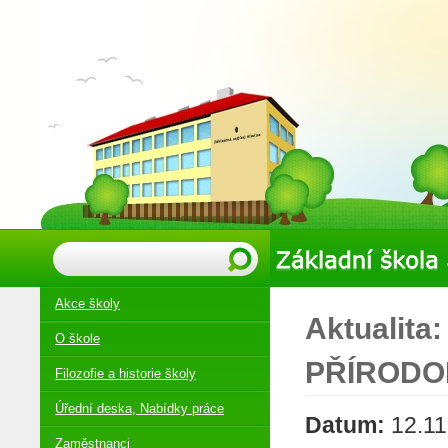
Akce školy
Aktualit
O škole
PŘÍRODO
Filozofie a historie školy
Úřední deska, Nabídky práce
Datum:
12.11
Zaměstnanci