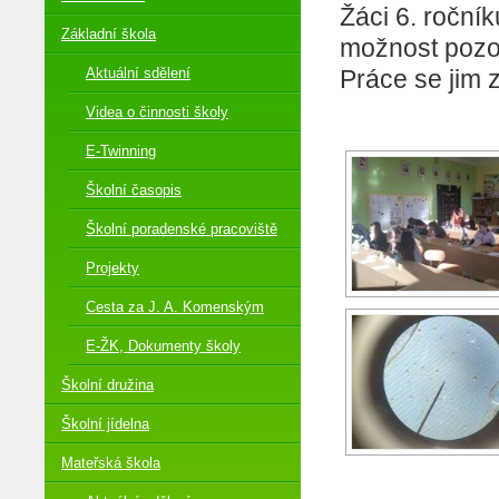
Žáci 6. roční
Základní škola
možnost pozor
Aktuální sdělení
Práce se jim z
Videa o činnosti školy
E-Twinning
Školní časopis
Školní poradenské pracoviště
Projekty
Cesta za J. A. Komenským
E-ŽK, Dokumenty školy
Školní družina
Školní jídelna
Mateřská škola