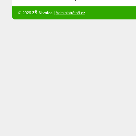
© 2026
ZŠ Nivnice
|
Administrátoři.cz