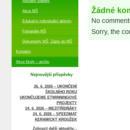
Aktuální sdělení
Žádné ko
Akce MŠ
No comments
Edukační individuální aktivity
Sorry, the co
Fotografie MŠ
Dokumenty MŠ, Zápis do MŠ
Kontakty
Akce školy – archiv
Nejnovější příspěvky
26. 6. 2026 – UKONČENÍ
ŠKOLNÍHO ROKU
UKONČUJEME ETWINNINGOVÉ
PROJEKTY
24. 6. 2026 – MEZITŘÍDŇÁKY
24. 6. 2026 – SPEEDMAT
KERAMICKÝ KROUŽEK
Zobrazit další aktuality...