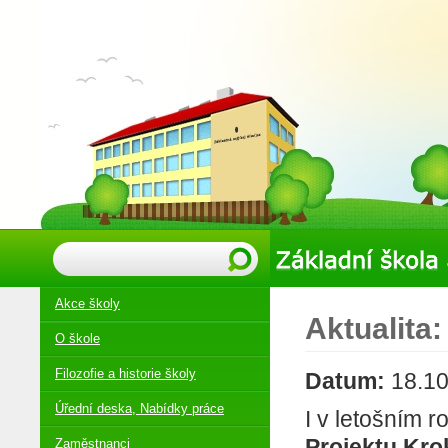
Akce školy
Aktualit
O škole
Filozofie a historie školy
Datum:
18.10
Úřední deska, Nabídky práce
I v letošním r
Projektu Kro
Zaměstnanci