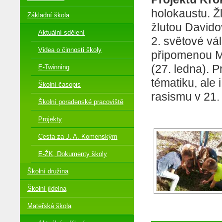
holokaustu. Ž
Základní škola
žlutou Davido
Aktuální sdělení
2. světové vá
Videa o činnosti školy
připomenou M
(27. ledna). 
E-Twinning
tématiku, ale 
Školní časopis
rasismu v 21. 
Školní poradenské pracoviště
Projekty
Cesta za J. A. Komenským
E-ŽK, Dokumenty školy
Školní družina
Školní jídelna
Mateřská škola