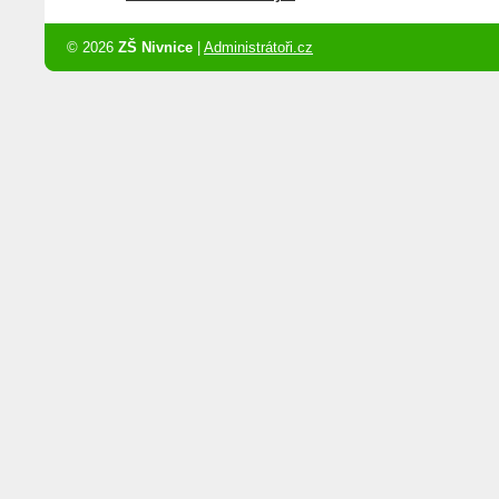
© 2026
ZŠ Nivnice
|
Administrátoři.cz