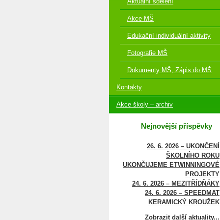
Aktuální sdělení
Akce MŠ
Edukační individuální aktivity
Fotografie MŠ
Dokumenty MŠ, Zápis do MŠ
Kontakty
Akce školy – archiv
Nejnovější příspěvky
26. 6. 2026 – UKONČENÍ
ŠKOLNÍHO ROKU
UKONČUJEME ETWINNINGOVÉ
PROJEKTY
24. 6. 2026 – MEZITŘÍDŇÁKY
24. 6. 2026 – SPEEDMAT
KERAMICKÝ KROUŽEK
Zobrazit další aktuality...