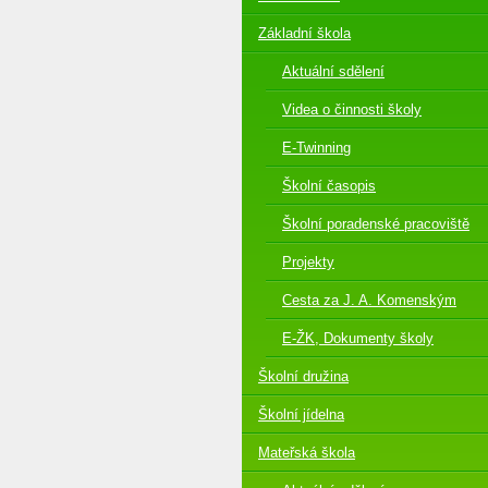
Základní škola
Aktuální sdělení
Videa o činnosti školy
E-Twinning
Školní časopis
Školní poradenské pracoviště
Projekty
Cesta za J. A. Komenským
E-ŽK, Dokumenty školy
Školní družina
Školní jídelna
Mateřská škola