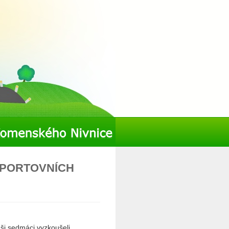
E SPORTOVNÍCH
ši sedmáci vyzkoušeli