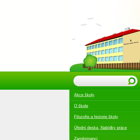
Akce školy
O škole
Filozofie a historie školy
Úřední deska, Nabídky práce
Zaměstnanci