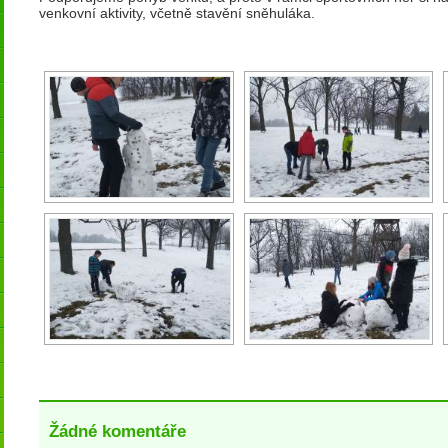
venkovní aktivity, včetně stavění sněhuláka.
Žádné komentáře